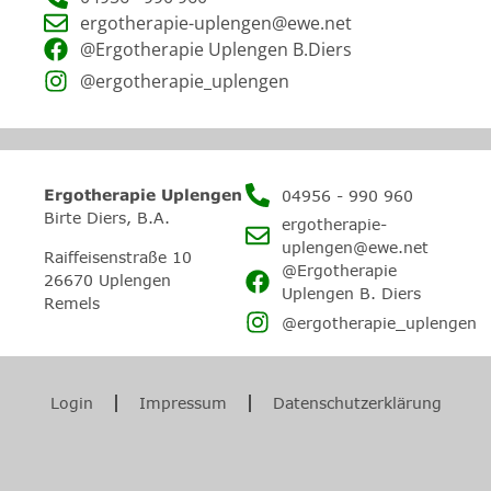
ergotherapie-uplengen@ewe.net
@Ergotherapie Uplengen B.Diers
@ergotherapie_uplengen
Ergotherapie Uplengen
04956 - 990 960
Birte Diers, B.A.
ergotherapie-
uplengen@ewe.net
Raiffeisenstraße 10
@Ergotherapie
26670 Uplengen –
Uplengen B. Diers
Remels
@ergotherapie_uplengen
Login
Impressum
Datenschutzerklärung